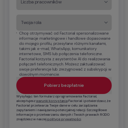
Liczba pracowników
Twoja rola
Chcę otrzymywać od Factorial spersonalizowane 
informacje marketingowe i handlowe dopasowane 
do mojego profilu, przesyłane różnymi kanałami, 
takimi jak e-mail, WhatsApp, komunikatory 
internetowe, SMS lub połączenia telefoniczne. 
Factorial korzysta z asystentów AI do realizowania 
połączeń telefonicznych. Możesz zaktualizować 
swoje preferencje lub zrezygnować z subskrypcji w 
dowolnym momencie.
Pobierz bezpłatnie
Wysyłając ten formularz oprogramowania Factorial, 
akceptujesz 
warunki korzystania
 Factorial i potwierdzasz, że 
Factorial przetwarza Twoje dane w celu zarządzania 
zapytaniem i nawiązania potencjalnej relacji. Szczegółowe 
informacje o przetwarzaniu danych i Twoich prawach RODO 
znajdziesz w naszej 
polityce prywatności
.