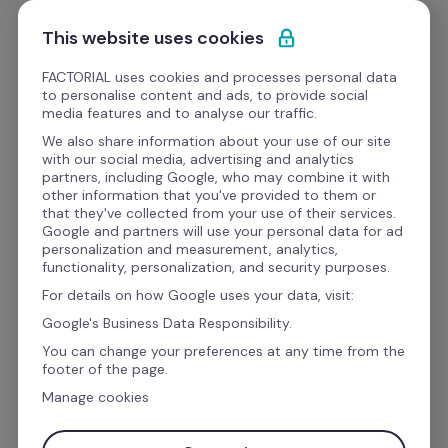
Przejdź do treści
Zacznij darmowo
This website uses cookies
FACTORIAL uses cookies and processes personal data
to personalise content and ads, to provide social
E-booki
media features and to analyse our traffic.
We also share information about your use of our site
with our social media, advertising and analytics
partners, including Google, who may combine it with
other information that you've provided to them or
Strategia personalna: 
that they've collected from your use of their services.
Google and partners will use your personal data for ad
przewodnik krok po kroku, 
personalization and measurement, analytics,
functionality, personalization, and security purposes.
jak wdrożyć skuteczną 
For details on how Google uses your data, visit:
strategię HR
Google's Business Data Responsibility.
You can change your preferences at any time from the
footer of the page.
Wiele organizacji zapomina o tym, że to właśnie 
Manage cookies
strategia personalna
 napędza 
wyniki 