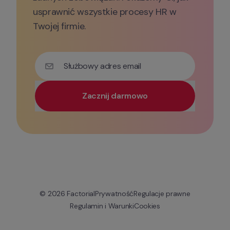
usprawnić wszystkie procesy HR w 
Twojej firmie.
Służbowy adres email
Zacznij darmowo
Użyj służbowego emaila, aby uzyskać priorytetowy 
© 
2026
 Factorial
Prywatność
Regulacje prawne
Regulamin i Warunki
Cookies