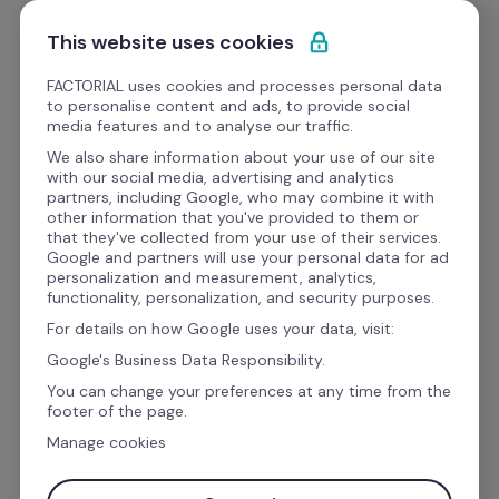
Przejdź do treści
Zacznij darmowo
This website uses cookies
FACTORIAL uses cookies and processes personal data
to personalise content and ads, to provide social
E-booki
media features and to analyse our traffic.
We also share information about your use of our site
with our social media, advertising and analytics
partners, including Google, who may combine it with
other information that you've provided to them or
Sezonowy onboarding: 
that they've collected from your use of their services.
Google and partners will use your personal data for ad
szybka i spójna integracja 
personalization and measurement, analytics,
functionality, personalization, and security purposes.
zespołów sezonowych
For details on how Google uses your data, visit:
Google's Business Data Responsibility.
You can change your preferences at any time from the
Unikaj błędów operacyjnych i zadbaj o 
footer of the page.
produktywność zespołów od pierwszego dnia 
Manage cookies
dzięki uporządkowanemu procesowi 
onboardingu dla handlu detalicznego, 