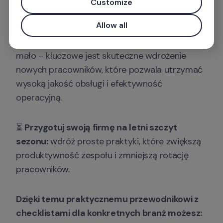
Customize
hotelarstwa i gastronomii.
Allow all
W okresie letnim szybkie zatrudnianie to za 
mało – kluczowe jest skuteczne wdrożenie 
nowych pracowników, które pozwala utrzymać 
wysoką jakość obsługi i efektywność 
operacyjną. 
⏳ 
Przygotuj swoją firmę na letni szczyt 
sezonu:
 wdróż proste praktyki, które zwiększą 
produktywność zespołu i zmniejszą rotację 
pracowników.
Dzięki temu praktycznemu przewodnikowi z 
checklistami dla konkretnych branż możesz: