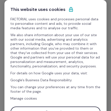
Przejdź do treści
Zacznij darmowo
This website uses cookies
FACTORIAL uses cookies and processes personal data
to personalise content and ads, to provide social
media features and to analyse our traffic.
Program do list płac, który 
We also share information about your use of our site
with our social media, advertising and analytics
stawia się na twoim 
partners, including Google, who may combine it with
other information that you've provided to them or
miejscu
that they've collected from your use of their services.
Google and partners will use your personal data for ad
personalization and measurement, analytics,
functionality, personalization, and security purposes.
Rozumiemy, jak trudne jest zarządzanie listami 
For details on how Google uses your data, visit:
płac całego zespołu, dlatego stworzyliśmy 
Google's Business Data Responsibility.
najlepszy program do płac, który pozwala 
You can change your preferences at any time from the
scentralizować każdy krok w jednym miejscu.
footer of the page.
Manage cookies
Służbowy adres email