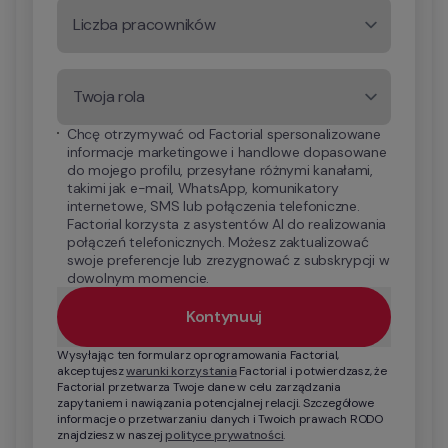
Liczba pracowników
Twoja rola
Chcę otrzymywać od Factorial spersonalizowane 
informacje marketingowe i handlowe dopasowane 
do mojego profilu, przesyłane różnymi kanałami, 
takimi jak e-mail, WhatsApp, komunikatory 
internetowe, SMS lub połączenia telefoniczne. 
Factorial korzysta z asystentów AI do realizowania 
połączeń telefonicznych. Możesz zaktualizować 
swoje preferencje lub zrezygnować z subskrypcji w 
dowolnym momencie.
Kontynuuj
Wysyłając ten formularz oprogramowania Factorial, 
akceptujesz 
warunki korzystania
 Factorial i potwierdzasz, że 
Factorial przetwarza Twoje dane w celu zarządzania 
zapytaniem i nawiązania potencjalnej relacji. Szczegółowe 
informacje o przetwarzaniu danych i Twoich prawach RODO 
znajdziesz w naszej 
polityce prywatności
.