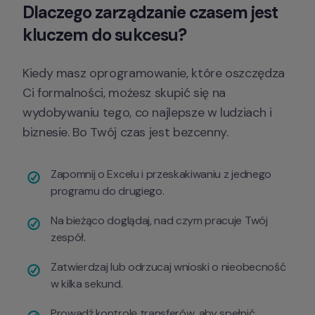
Dlaczego 
zarządzanie czasem
 jest 
kluczem do sukcesu?
Kiedy masz oprogramowanie, które oszczędza 
Ci formalności, możesz skupić się na 
wydobywaniu tego, co najlepsze w ludziach i 
biznesie. Bo Twój czas jest bezcenny.
Zapomnij o Excelu i przeskakiwaniu z jednego 
programu do drugiego.
Na bieżąco doglądaj, nad czym pracuje Twój 
zespół.
Zatwierdzaj lub odrzucaj wnioski o nieobecność 
w kilka sekund.
Prowadź kontrolę transferów, aby spełnić 