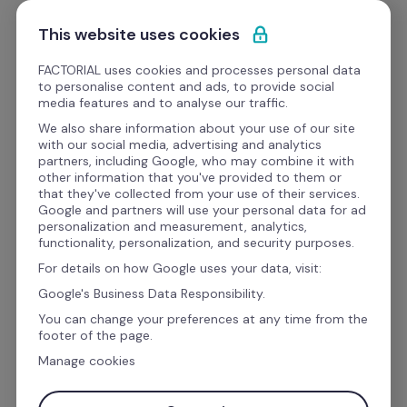
Przejdź do treści
Zacznij darmowo
This website uses cookies
FACTORIAL uses cookies and processes personal data
to personalise content and ads, to provide social
media features and to analyse our traffic.
Zarządzanie czasem
We also share information about your use of our site
with our social media, advertising and analytics
pracy łatwe i bez błędów
partners, including Google, who may combine it with
other information that you've provided to them or
that they've collected from your use of their services.
Google and partners will use your personal data for ad
Łatwo i efektywnie kontroluj czas pracy 
personalization and measurement, analytics,
functionality, personalization, and security purposes.
swojego zespołu. Urlopy, zmiany, nieobecności, 
For details on how Google uses your data, visit:
przepracowane godziny – wszystko w jednym 
Google's Business Data Responsibility.
miejscu. Żegnaj Excel! Witaj Factorial!
You can change your preferences at any time from the
footer of the page.
Manage cookies
Służbowy adres email