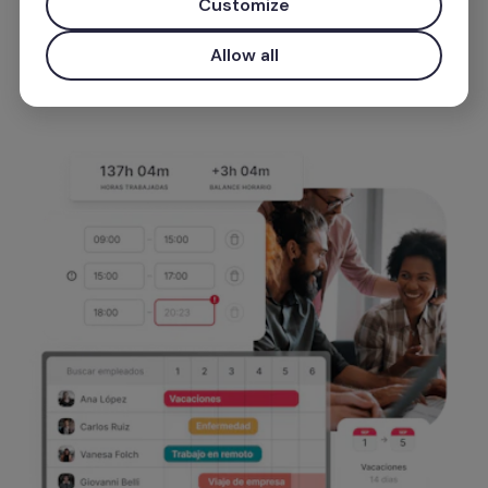
Customize
Zacznij darmowo
Allow all
Użyj służbowego emaila, aby uzyskać priorytetowy dost