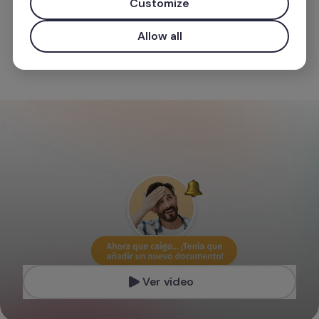
Customize
Zacznij darmowo
Allow all
Użyj służbowego emaila, aby uzyskać priorytetowy dost
4.5
/5
4.5
/5
4.8
/5
Ver vídeo