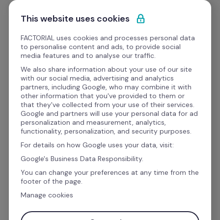
Przejdź do treści
Zacznij darmowo
This website uses cookies
FACTORIAL uses cookies and processes personal data
to personalise content and ads, to provide social
media features and to analyse our traffic.
Oprogramowanie do 
We also share information about your use of our site
with our social media, advertising and analytics
wdrażania, dzięki któremu 
partners, including Google, who may combine it with
other information that you've provided to them or
pracownik dobrze zacznie 
that they've collected from your use of their services.
Google and partners will use your personal data for ad
i zechce zostać
personalization and measurement, analytics,
functionality, personalization, and security purposes.
For details on how Google uses your data, visit:
Zatrudniaj i opracuj plan wdrożenia w Factorial
Google's Business Data Responsibility.
You can change your preferences at any time from the
footer of the page.
Manage cookies
Służbowy adres email