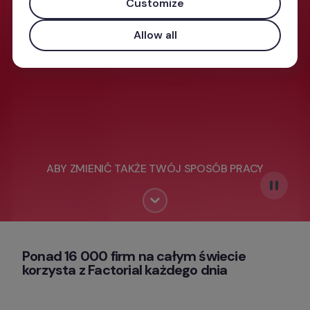
Customize
Allow all
ABY ZMIENIĆ TAKŻE TWÓJ SPOSÓB PRACY
Ponad 16 000 firm na całym świecie 
korzysta z Factorial każdego dnia