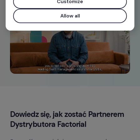
Customize
Allow all
Mute
Dowiedz się, jak zostać Partnerem 
Dystrybutora Factorial