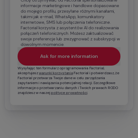
Chcę otrzymywać od Factorial spersonalizowane 
informacje marketingowe i handlowe dopasowane 
do mojego profilu, przesyłane różnymi kanałami, 
takimi jak e-mail, WhatsApp, komunikatory 
internetowe, SMS lub połączenia telefoniczne. 
Factorial korzysta z asystentów AI do realizowania 
połączeń telefonicznych. Możesz zaktualizować 
swoje preferencje lub zrezygnować z subskrypcji w 
dowolnym momencie.
Ask for more information
Wysyłając ten formularz oprogramowania Factorial, 
akceptujesz 
warunki korzystania
 Factorial i potwierdzasz, że 
Factorial przetwarza Twoje dane w celu zarządzania 
zapytaniem i nawiązania potencjalnej relacji. Szczegółowe 
informacje o przetwarzaniu danych i Twoich prawach RODO 
znajdziesz w naszej 
polityce prywatności
.