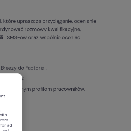
, które upraszcza przyciąganie, ocenianie 
rdynować rozmowy kwalifikacyjne, 
i i SMS-ów oraz wspólnie oceniać 
reezy do Factorial.
zuj błędy.
 wypełnionym profilom pracowników.
ent
,
with
 from
 for ad
, and