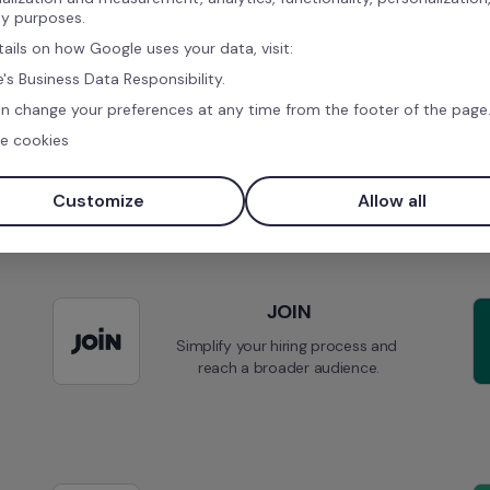
ty purposes.
tails on how Google uses your data, visit:
's Business Data Responsibility.
n change your preferences at any time from the footer of the page
e cookies
Podobne integracje
Customize
Allow all
JOIN
Simplify your hiring process and 
reach a broader audience.