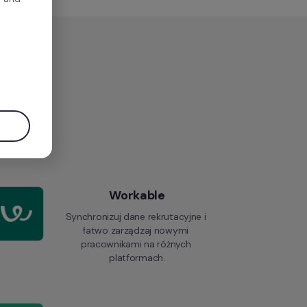
.
Workable
Synchronizuj dane rekrutacyjne i 
łatwo zarządzaj nowymi 
pracownikami na różnych 
platformach.