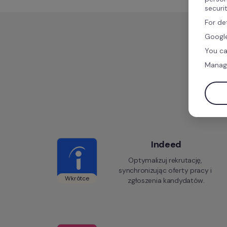
securi
For de
Google
You ca
Manag
Indeed
Optymalizuj rekrutację, 
synchronizując oferty pracy i 
Wkrótce
zgłoszenia kandydatów.