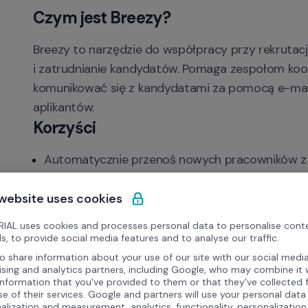
Czym jest Breezy?
Breezy to narzędzie do współpracy przy rekrutacji
i zatrudnianie kandydatów. Pomaga zespołom koo
komunikować się z kandydatami za pomocą e-mail
aplikantów.
Korzyści
Automatycznie przenoś nowych pracowników z B
Ogranicz ręczne wprowadzanie danych i minimali
 website uses cookies
Przyspiesz proces onboardingu dzięki wstępnie
IAL uses cookies and processes personal data to personalise cont
Łatwo synchronizuj systemy rekrutacji i HR.
s, to provide social media features and to analyse our traffic.
o share information about your use of our site with our social media
ising and analytics partners, including Google, who may combine it 
information that you've provided to them or that they've collected
se of their services. Google and partners will use your personal data
alization and measurement, analytics, functionality, personalization