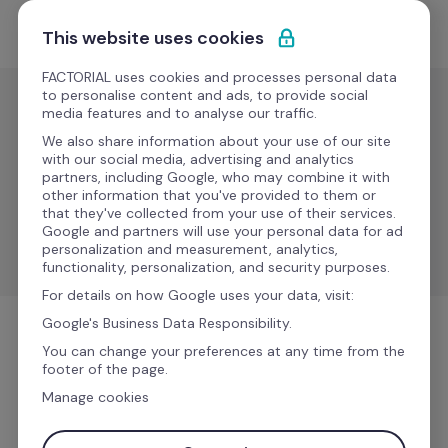
Przejdź do treści
Zacznij darmowo
This website uses cookies
FACTORIAL uses cookies and processes personal data
to personalise content and ads, to provide social
media features and to analyse our traffic.
Rekrutacja i ATS
We also share information about your use of our site
Workable
with our social media, advertising and analytics
partners, including Google, who may combine it with
other information that you've provided to them or
that they've collected from your use of their services.
Synchronizuj dane rekrutacyjne i łatwo zarządzaj 
Google and partners will use your personal data for ad
nowymi pracownikami na różnych platformach.
personalization and measurement, analytics,
functionality, personalization, and security purposes.
For details on how Google uses your data, visit:
Google's Business Data Responsibility.
Rekrutacja i ATS
You can change your preferences at any time from the
footer of the page.
Manage cookies
Więcej informacji