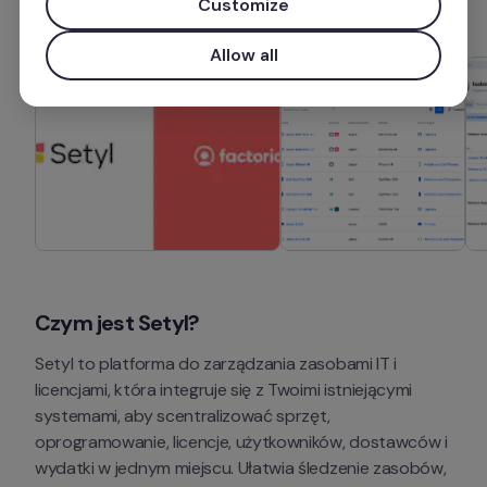
Customize
Allow all
Czym jest Setyl?
Setyl to platforma do zarządzania zasobami IT i 
licencjami, która integruje się z Twoimi istniejącymi 
systemami, aby scentralizować sprzęt, 
oprogramowanie, licencje, użytkowników, dostawców i 
wydatki w jednym miejscu. Ułatwia śledzenie zasobów, 