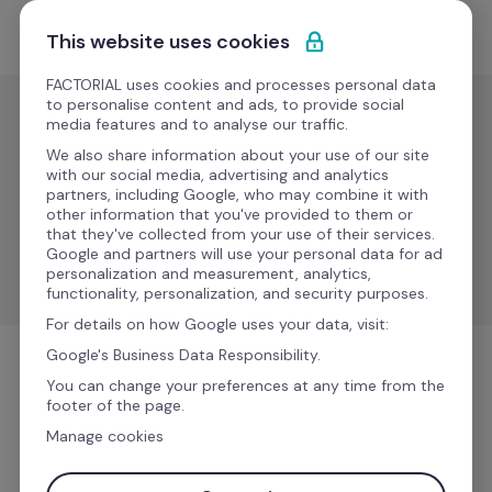
Przejdź do treści
Zacznij darmowo
This website uses cookies
FACTORIAL uses cookies and processes personal data
to personalise content and ads, to provide social
media features and to analyse our traffic.
Zasoby IT
We also share information about your use of our site
Setyl
with our social media, advertising and analytics
partners, including Google, who may combine it with
Nowe
other information that you've provided to them or
that they've collected from your use of their services.
Centralizuj zarządzanie zasobami IT i uprość procesy 
Google and partners will use your personal data for ad
wdrażania oraz zwalniania pracowników.
personalization and measurement, analytics,
functionality, personalization, and security purposes.
For details on how Google uses your data, visit:
Google's Business Data Responsibility.
Zasoby IT
You can change your preferences at any time from the
footer of the page.
Manage cookies
Więcej informacji