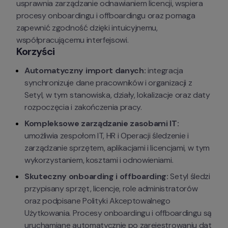
usprawnia zarządzanie odnawianiem licencji, wspiera 
procesy onboardingu i offboardingu oraz pomaga 
zapewnić zgodność dzięki intuicyjnemu, 
współpracującemu interfejsowi.
Korzyści
Automatyczny import danych:
 integracja 
synchronizuje dane pracowników i organizacji z 
Setyl, w tym stanowiska, działy, lokalizacje oraz daty 
rozpoczęcia i zakończenia pracy.
Kompleksowe zarządzanie zasobami IT:
umożliwia zespołom IT, HR i Operacji śledzenie i 
zarządzanie sprzętem, aplikacjami i licencjami, w tym 
wykorzystaniem, kosztami i odnowieniami.
Skuteczny onboarding i offboarding:
 Setyl śledzi 
przypisany sprzęt, licencje, role administratorów 
oraz podpisane Polityki Akceptowalnego 
Użytkowania. Procesy onboardingu i offboardingu są 
uruchamiane automatycznie po zarejestrowaniu dat 